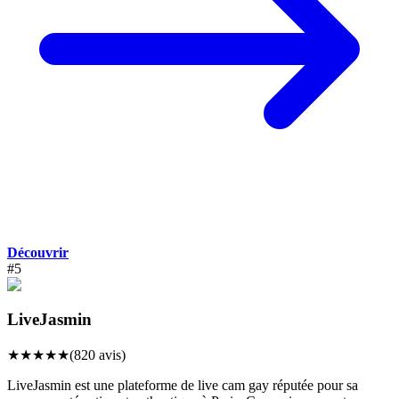
Découvrir
#
5
LiveJasmin
★
★
★
★
★
(
820
avis)
LiveJasmin est une plateforme de live cam gay réputée pour sa