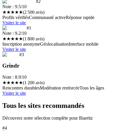
#2
Note :
9.5
/10
★
★
★
★
★
(
2 500
avis)
Profils vérifiés
Communauté active
Réponse rapide
Visiter le site
#1
Note :
9.2
/10
★
★
★
★
★
(
1 800
avis)
Inscription anonyme
Géolocalisation
Interface mobile
Visiter le site
#3
Grindr
Note :
8.9
/10
★
★
★
★
★
(
1 200
avis)
Rencontres durables
Modération renforcée
Tous les âges
Visiter le site
Tous les sites recommandés
Découvrez notre sélection complète pour
Biarritz
#
4