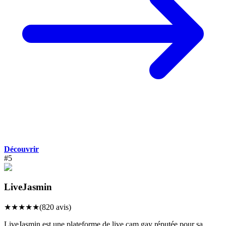
Découvrir
#
5
LiveJasmin
★
★
★
★
★
(
820
avis)
LiveJasmin est une plateforme de live cam gay réputée pour sa