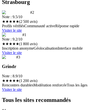
Strasbourg
#2
Note :
9.5
/10
★
★
★
★
★
(
2 500
avis)
Profils vérifiés
Communauté active
Réponse rapide
Visiter le site
#1
Note :
9.2
/10
★
★
★
★
★
(
1 800
avis)
Inscription anonyme
Géolocalisation
Interface mobile
Visiter le site
#3
Grindr
Note :
8.9
/10
★
★
★
★
★
(
1 200
avis)
Rencontres durables
Modération renforcée
Tous les âges
Visiter le site
Tous les sites recommandés